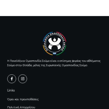
Η Πανελλήνια Ομοσπονδία Σούμο είναι ο επίσημος φορέας του αθλήματος
Σούμο στην Ελλάδα, μέλος της Ευρωπαϊκής Ομοσπονδίας Σούμο.
F
I
a
n
c
s
e
t
Links
b
a
o
g
o
r
Όροι και προυποθέσεις
k
a
-
m
Πολιτική Απορρήτου
f